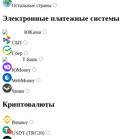
Остальные страны
Электронные платежные системы
ЮKassa
СБП
Сбер
Т-Банк
ЮMoney
WebMoney
Steam
Криптовалюты
Binance
USDT (TRC20)