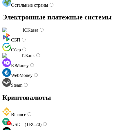
Остальные страны
Электронные платежные системы
ЮKassa
СБП
Сбер
Т-Банк
ЮMoney
WebMoney
Steam
Криптовалюты
Binance
USDT (TRC20)