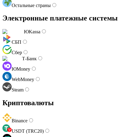
Остальные страны
Электронные платежные системы
ЮKassa
СБП
Сбер
Т-Банк
ЮMoney
WebMoney
Steam
Криптовалюты
Binance
USDT (TRC20)