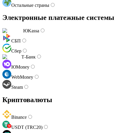
Остальные страны
Электронные платежные системы
ЮKassa
СБП
Сбер
Т-Банк
ЮMoney
WebMoney
Steam
Криптовалюты
Binance
USDT (TRC20)