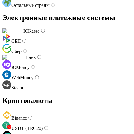
Остальные страны
Электронные платежные системы
ЮKassa
СБП
Сбер
Т-Банк
ЮMoney
WebMoney
Steam
Криптовалюты
Binance
USDT (TRC20)