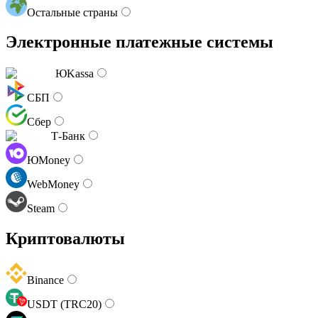
Остальные страны
Электронные платежные системы
ЮKassa
СБП
Сбер
Т-Банк
ЮMoney
WebMoney
Steam
Криптовалюты
Binance
USDT (TRC20)