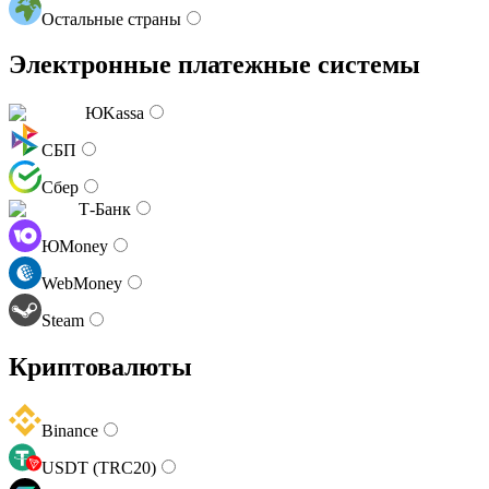
Остальные страны
Электронные платежные системы
ЮKassa
СБП
Сбер
Т-Банк
ЮMoney
WebMoney
Steam
Криптовалюты
Binance
USDT (TRC20)