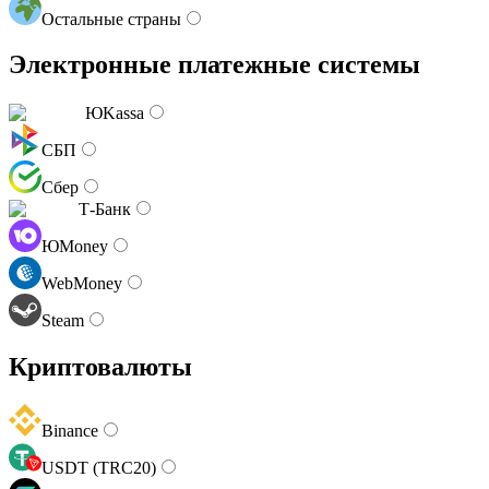
Остальные страны
Электронные платежные системы
ЮKassa
СБП
Сбер
Т-Банк
ЮMoney
WebMoney
Steam
Криптовалюты
Binance
USDT (TRC20)