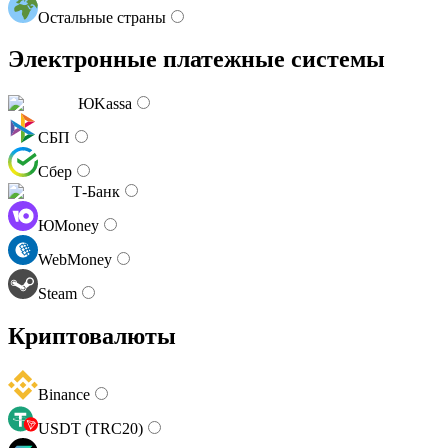
Остальные страны
Электронные платежные системы
ЮKassa
СБП
Сбер
Т-Банк
ЮMoney
WebMoney
Steam
Криптовалюты
Binance
USDT (TRC20)