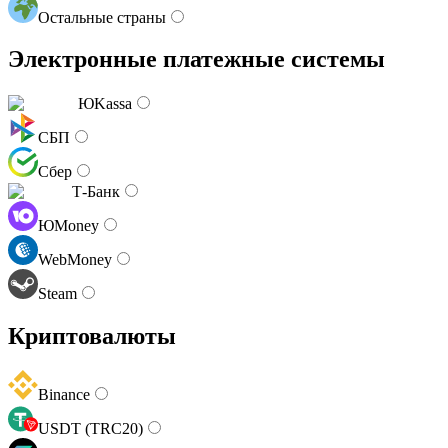
Остальные страны
Электронные платежные системы
ЮKassa
СБП
Сбер
Т-Банк
ЮMoney
WebMoney
Steam
Криптовалюты
Binance
USDT (TRC20)