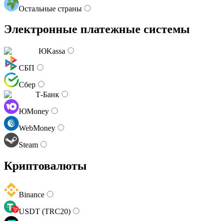
Остальные страны
Электронные платежные системы
ЮKassa
СБП
Сбер
Т-Банк
ЮMoney
WebMoney
Steam
Криптовалюты
Binance
USDT (TRC20)