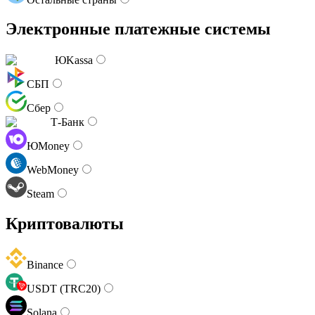
Электронные платежные системы
ЮKassa
СБП
Сбер
Т-Банк
ЮMoney
WebMoney
Steam
Криптовалюты
Binance
USDT (TRC20)
Solana