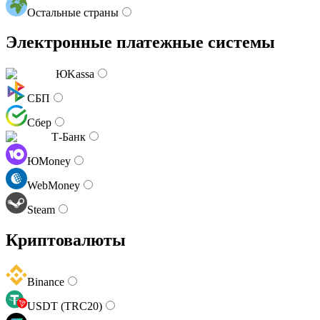
Остальные страны
Электронные платежные системы
ЮKassa
СБП
Сбер
Т-Банк
ЮMoney
WebMoney
Steam
Криптовалюты
Binance
USDT (TRC20)