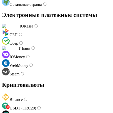
Остальные страны
Электронные платежные системы
ЮKassa
СБП
Сбер
Т-Банк
ЮMoney
WebMoney
Steam
Криптовалюты
Binance
USDT (TRC20)