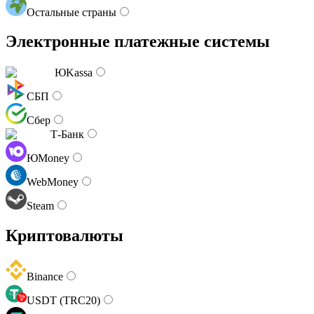
Остальные страны
Электронные платежные системы
ЮKassa
СБП
Сбер
Т-Банк
ЮMoney
WebMoney
Steam
Криптовалюты
Binance
USDT (TRC20)