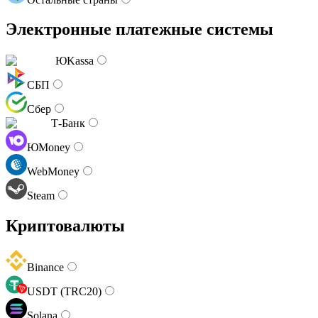
Электронные платежные системы
ЮKassa
СБП
Сбер
Т-Банк
ЮMoney
WebMoney
Steam
Криптовалюты
Binance
USDT (TRC20)
Solana