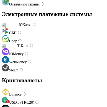
Остальные страны
Электронные платежные системы
ЮKassa
СБП
Сбер
Т-Банк
ЮMoney
WebMoney
Steam
Криптовалюты
Binance
USDT (TRC20)