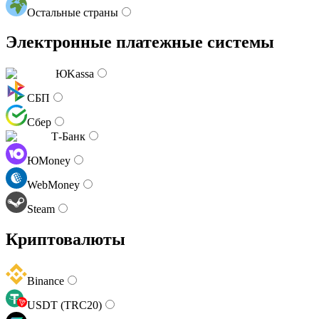
Остальные страны
Электронные платежные системы
ЮKassa
СБП
Сбер
Т-Банк
ЮMoney
WebMoney
Steam
Криптовалюты
Binance
USDT (TRC20)