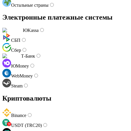
Остальные страны
Электронные платежные системы
ЮKassa
СБП
Сбер
Т-Банк
ЮMoney
WebMoney
Steam
Криптовалюты
Binance
USDT (TRC20)