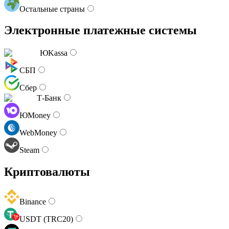
Остальные страны
Электронные платежные системы
ЮKassa
СБП
Сбер
Т-Банк
ЮMoney
WebMoney
Steam
Криптовалюты
Binance
USDT (TRC20)