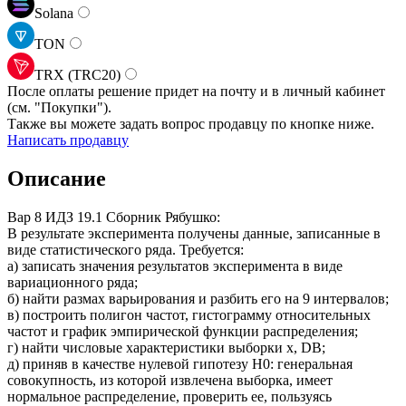
Solana
TON
TRX (TRC20)
После оплаты решение придет на почту и в личный кабинет
(см.
"Покупки").
Также вы можете задать вопрос продавцу по кнопке ниже.
Написать продавцу
Описание
Вар 8 ИДЗ 19.1 Сборник Рябушко:
В результате эксперимента получены данные, записанные в
виде статистического ряда. Требуется:
а) записать значения результатов эксперимента в виде
вариационного ряда;
б) найти размах варьирования и разбить его на 9 интервалов;
в) построить полигон частот, гистограмму относительных
частот и график эмпирической функции распределения;
г) найти числовые характеристики выборки x, DB;
д) приняв в качестве нулевой гипотезу H0: генеральная
совокупность, из которой извлечена выборка, имеет
нормальное распределение, проверить ее, пользуясь