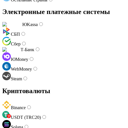
Электронные платежные системы
ЮKassa
СБП
Сбер
Т-Банк
ЮMoney
WebMoney
Steam
Криптовалюты
Binance
USDT (TRC20)
Solana