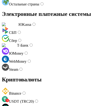
Остальные страны
Электронные платежные системы
ЮKassa
СБП
Сбер
Т-Банк
ЮMoney
WebMoney
Steam
Криптовалюты
Binance
USDT (TRC20)