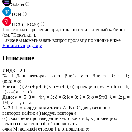
Solana
TON
TRX (TRC20)
После оплаты решение придет на почту и в личный кабинет
(см.
"Покупки").
Также вы можете задать вопрос продавцу по кнопке ниже.
Написать продавцу
Описание
ИИДЗ – 2.1
№ 1.1. Даны вектора a = α·m + β·n; b = γ·m + δ·n; |m| = k; |n| = ℓ;
(m;n) = φ;
Найти: a) ( λ·a + μ·b )·( ν·a + τ·b ); б) проекцию ( ν·a + τ·b ) на b;
в) cos( a + τ·b ).
Дано: α = -5; β = - 4; γ = 3; δ = 6; k = 3; ℓ = 5; φ = 5π/3; λ = -2; μ =
1/3; ν = 1; τ = 2.
№ 2.1. По координатам точек А; В и С для указанных
векторов найти: а ) модуль вектора a;
б ) скалярное произведение векторов a и b; в ) проекцию
вектора c на вектор d; г ) координаты
очки M; делящей отрезок ℓ в отношении α:.