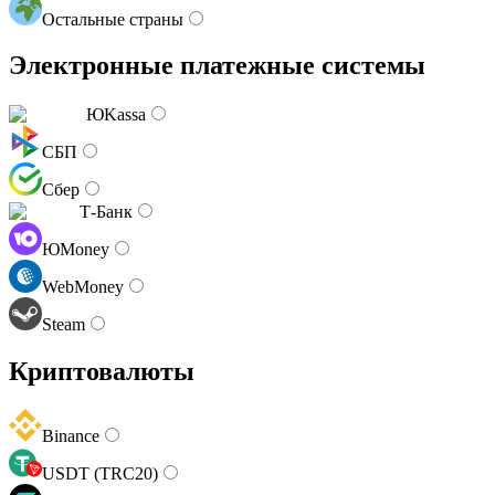
Остальные страны
Электронные платежные системы
ЮKassa
СБП
Сбер
Т-Банк
ЮMoney
WebMoney
Steam
Криптовалюты
Binance
USDT (TRC20)