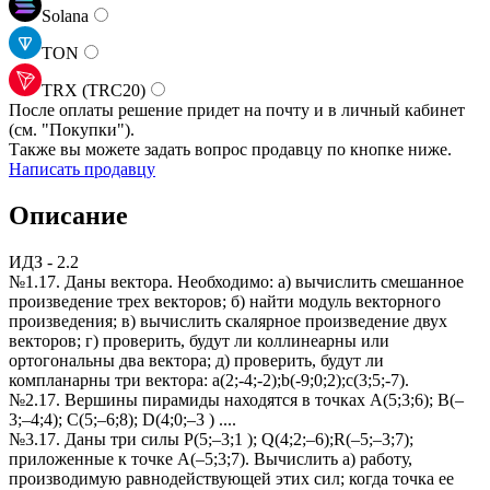
Solana
TON
TRX (TRC20)
После оплаты решение придет на почту и в личный кабинет
(см.
"Покупки").
Также вы можете задать вопрос продавцу по кнопке ниже.
Написать продавцу
Описание
ИДЗ - 2.2
№1.17. Даны вектора. Необходимо: а) вычислить смешанное
произведение трех векторов; б) найти модуль векторного
произведения; в) вычислить скалярное произведение двух
векторов; г) проверить, будут ли коллинеарны или
ортогональны два вектора; д) проверить, будут ли
компланарны три вектора: a(2;-4;-2);b(-9;0;2);c(3;5;-7).
№2.17. Вершины пирамиды находятся в точках A(5;3;6); B(–
3;–4;4); C(5;–6;8); D(4;0;–3 ) ....
№3.17. Даны три силы P(5;–3;1 ); Q(4;2;–6);R(–5;–3;7);
приложенные к точке А(–5;3;7). Вычислить а) работу,
производимую равнодействующей этих сил; когда точка ее