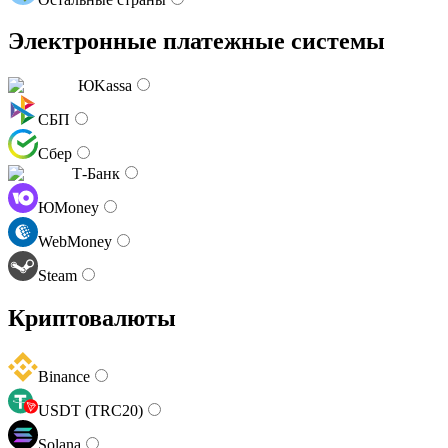
Электронные платежные системы
ЮKassa
СБП
Сбер
Т-Банк
ЮMoney
WebMoney
Steam
Криптовалюты
Binance
USDT (TRC20)
Solana