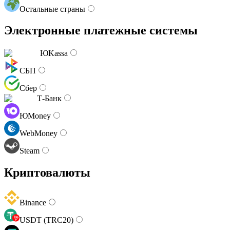
Остальные страны
Электронные платежные системы
ЮKassa
СБП
Сбер
Т-Банк
ЮMoney
WebMoney
Steam
Криптовалюты
Binance
USDT (TRC20)