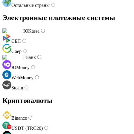
Остальные страны
Электронные платежные системы
ЮKassa
СБП
Сбер
Т-Банк
ЮMoney
WebMoney
Steam
Криптовалюты
Binance
USDT (TRC20)