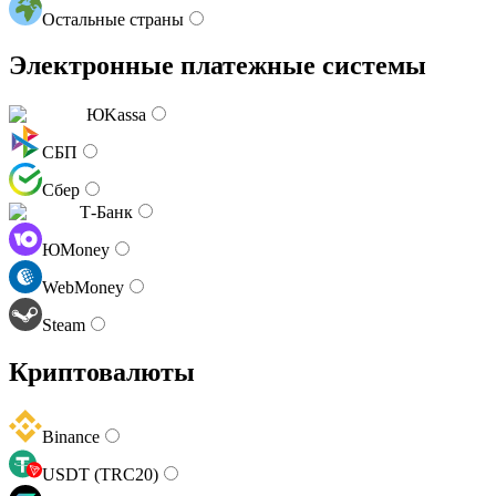
Остальные страны
Электронные платежные системы
ЮKassa
СБП
Сбер
Т-Банк
ЮMoney
WebMoney
Steam
Криптовалюты
Binance
USDT (TRC20)