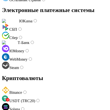
Электронные платежные системы
ЮKassa
СБП
Сбер
Т-Банк
ЮMoney
WebMoney
Steam
Криптовалюты
Binance
USDT (TRC20)
Solana