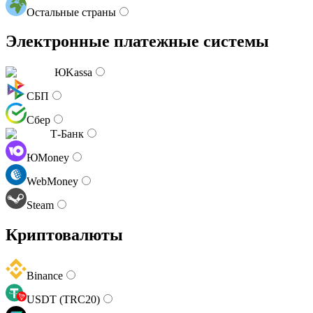
Остальные страны
Электронные платежные системы
ЮKassa
СБП
Сбер
Т-Банк
ЮMoney
WebMoney
Steam
Криптовалюты
Binance
USDT (TRC20)