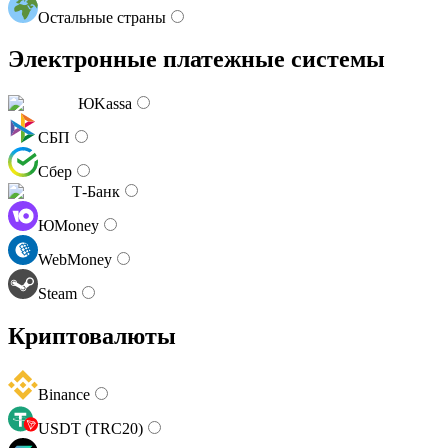
Остальные страны
Электронные платежные системы
ЮKassa
СБП
Сбер
Т-Банк
ЮMoney
WebMoney
Steam
Криптовалюты
Binance
USDT (TRC20)