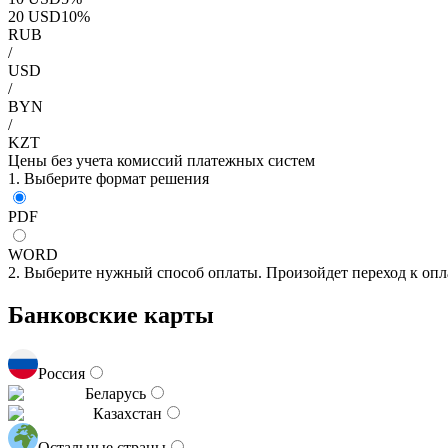
20
USD
10
%
RUB
/
USD
/
BYN
/
KZT
Цены без учета комиссий платежных систем
1. Выберите формат решения
PDF
WORD
2. Выберите нужный способ оплаты. Произойдет переход к опл
Банковские карты
Россия
Беларусь
Казахстан
Остальные страны