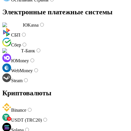
Электронные платежные системы
ЮKassa
СБП
Сбер
Т-Банк
ЮMoney
WebMoney
Steam
Криптовалюты
Binance
USDT (TRC20)
Solana