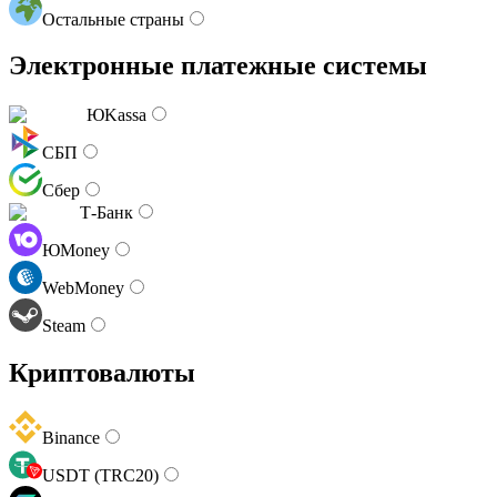
Остальные страны
Электронные платежные системы
ЮKassa
СБП
Сбер
Т-Банк
ЮMoney
WebMoney
Steam
Криптовалюты
Binance
USDT (TRC20)