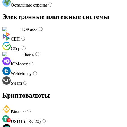
Остальные страны
Электронные платежные системы
ЮKassa
СБП
Сбер
Т-Банк
ЮMoney
WebMoney
Steam
Криптовалюты
Binance
USDT (TRC20)