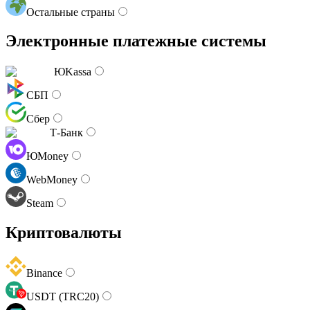
Остальные страны
Электронные платежные системы
ЮKassa
СБП
Сбер
Т-Банк
ЮMoney
WebMoney
Steam
Криптовалюты
Binance
USDT (TRC20)