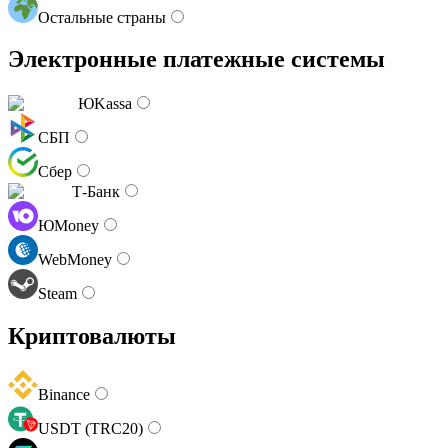
Остальные страны
Электронные платежные системы
ЮKassa
СБП
Сбер
Т-Банк
ЮMoney
WebMoney
Steam
Криптовалюты
Binance
USDT (TRC20)