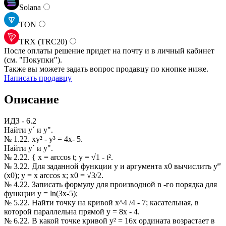
Solana
TON
TRX (TRC20)
После оплаты решение придет на почту и в личный кабинет
(см.
"Покупки").
Также вы можете задать вопрос продавцу по кнопке ниже.
Написать продавцу
Описание
ИДЗ - 6.2
Найти y´ и y".
№ 1.22. xy² - y³ = 4x- 5.
Найти y´ и y".
№ 2.22. { x = arccos t; y = √1 - t².
№ 3.22. Для заданной функции y и аргумента x0 вычислить y‴
(x0); y = x arccos x; x0 = √3/2.
№ 4.22. Записать формулу для производной n -го порядка для
функции y = ln(3x-5);
№ 5.22. Найти точку на кривой x^4 /4 - 7; касательная, в
которой параллельна прямой y = 8x - 4.
№ 6.22. В какой точке кривой y² = 16x ордината возрастает в