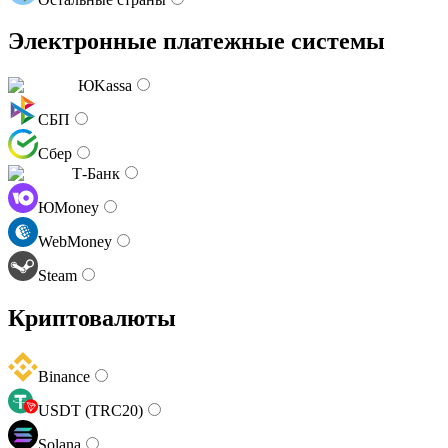
Электронные платежные системы
ЮKassa
СБП
Сбер
Т-Банк
ЮMoney
WebMoney
Steam
Криптовалюты
Binance
USDT (TRC20)
Solana