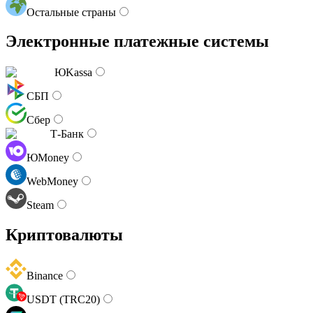
Остальные страны
Электронные платежные системы
ЮKassa
СБП
Сбер
Т-Банк
ЮMoney
WebMoney
Steam
Криптовалюты
Binance
USDT (TRC20)