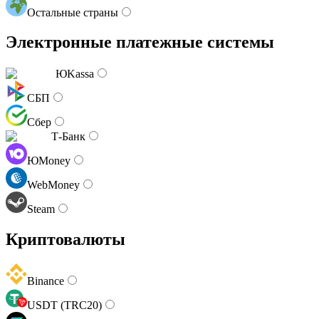
Остальные страны
Электронные платежные системы
ЮKassa
СБП
Сбер
Т-Банк
ЮMoney
WebMoney
Steam
Криптовалюты
Binance
USDT (TRC20)