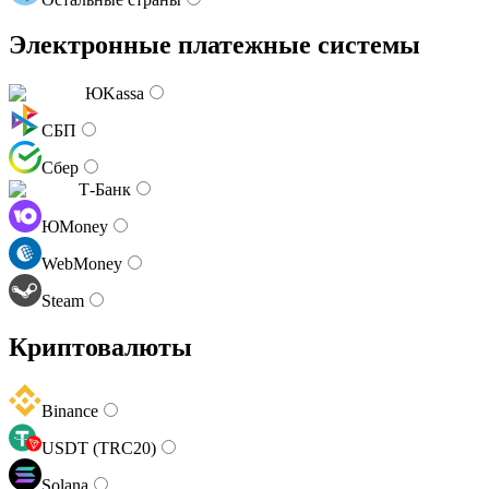
Электронные платежные системы
ЮKassa
СБП
Сбер
Т-Банк
ЮMoney
WebMoney
Steam
Криптовалюты
Binance
USDT (TRC20)
Solana