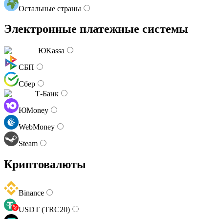
Остальные страны
Электронные платежные системы
ЮKassa
СБП
Сбер
Т-Банк
ЮMoney
WebMoney
Steam
Криптовалюты
Binance
USDT (TRC20)