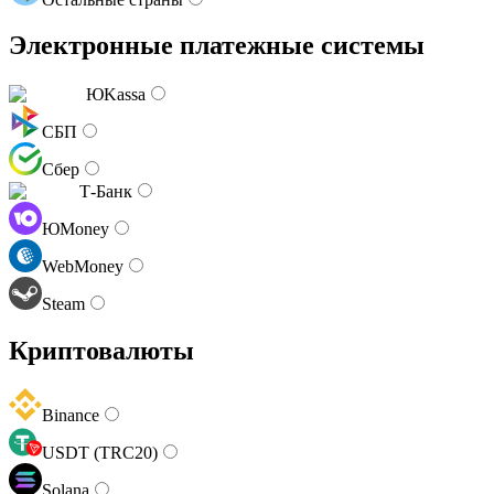
Электронные платежные системы
ЮKassa
СБП
Сбер
Т-Банк
ЮMoney
WebMoney
Steam
Криптовалюты
Binance
USDT (TRC20)
Solana