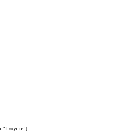
.
"Покупки").