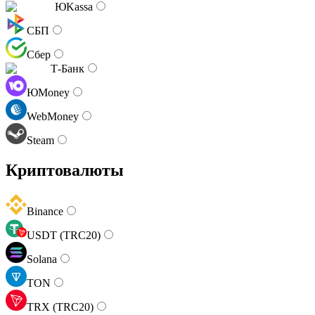
ЮKassa
СБП
Сбер
Т-Банк
ЮMoney
WebMoney
Steam
Криптовалюты
Binance
USDT (TRC20)
Solana
TON
TRX (TRC20)