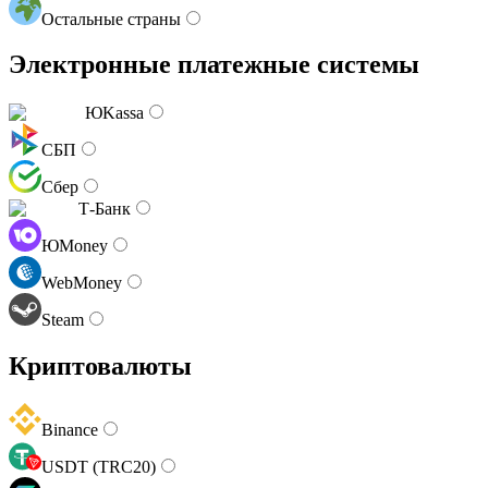
Остальные страны
Электронные платежные системы
ЮKassa
СБП
Сбер
Т-Банк
ЮMoney
WebMoney
Steam
Криптовалюты
Binance
USDT (TRC20)