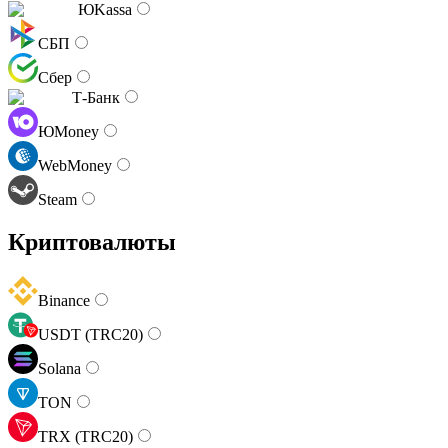
ЮKassa
СБП
Сбер
Т-Банк
ЮMoney
WebMoney
Steam
Криптовалюты
Binance
USDT (TRC20)
Solana
TON
TRX (TRC20)