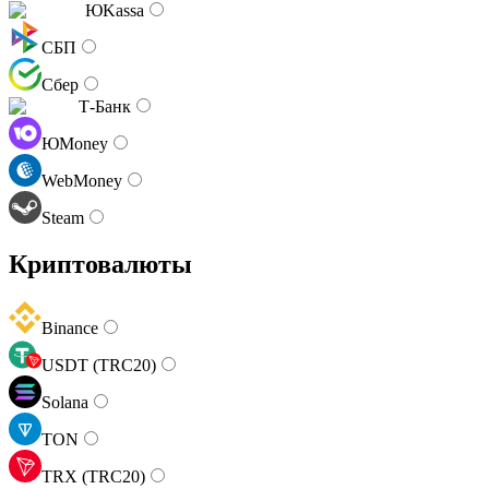
ЮKassa
СБП
Сбер
Т-Банк
ЮMoney
WebMoney
Steam
Криптовалюты
Binance
USDT (TRC20)
Solana
TON
TRX (TRC20)