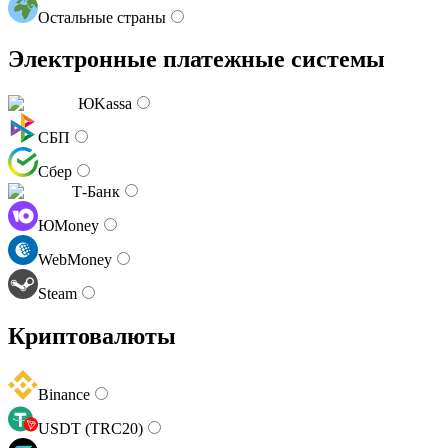
Остальные страны
Электронные платежные системы
ЮKassa
СБП
Сбер
Т-Банк
ЮMoney
WebMoney
Steam
Криптовалюты
Binance
USDT (TRC20)