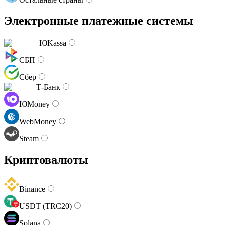
Электронные платежные системы
ЮKassa
СБП
Сбер
Т-Банк
ЮMoney
WebMoney
Steam
Криптовалюты
Binance
USDT (TRC20)
Solana