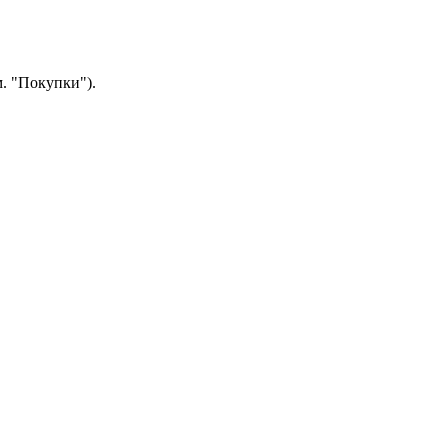
.
"Покупки").