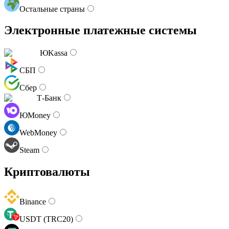
Остальные страны
Электронные платежные системы
ЮKassa
СБП
Сбер
Т-Банк
ЮMoney
WebMoney
Steam
Криптовалюты
Binance
USDT (TRC20)