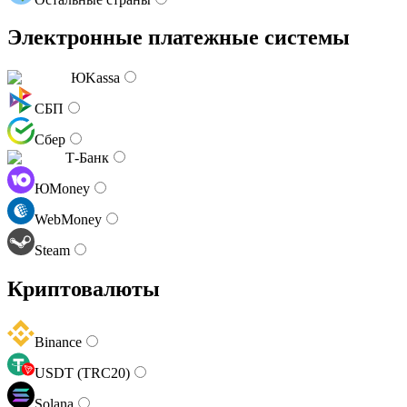
Электронные платежные системы
ЮKassa
СБП
Сбер
Т-Банк
ЮMoney
WebMoney
Steam
Криптовалюты
Binance
USDT (TRC20)
Solana