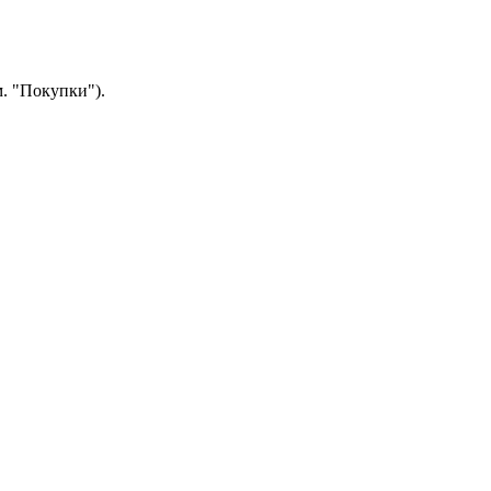
.
"Покупки").